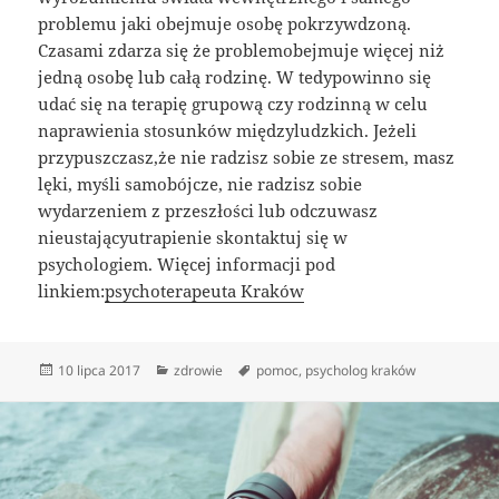
problemu jaki obejmuje osobę pokrzywdzoną.
Czasami zdarza się że problemobejmuje więcej niż
jedną osobę lub całą rodzinę. W tedypowinno się
udać się na terapię grupową czy rodzinną w celu
naprawienia stosunków międzyludzkich. Jeżeli
przypuszczasz,że nie radzisz sobie ze stresem, masz
lęki, myśli samobójcze, nie radzisz sobie
wydarzeniem z przeszłości lub odczuwasz
nieustającyutrapienie skontaktuj się w
psychologiem. Więcej informacji pod
linkiem:
psychoterapeuta Kraków
Data
Kategorie
Tagi
10 lipca 2017
zdrowie
pomoc
,
psycholog kraków
publikacji