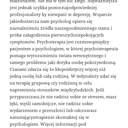
małżonkiem. Nie ma w tym nic złego. Najważniejsza
jest jednak szybka pomocnajodpowiedniej
profesjonalisty by niewpaść w depresję. Wsparcie
jakiedostarcza nam psycholog opiera się
naznalezieniu źródła naszegoodmiennego stanu i
próba załagodzenia pierwszychniepokojących
symptomów. Psychoterapia jest rozmowąmiędzy
pacjentem a psychologiem, w której psychoterapeuta
pomaga wyrozumieniu świata wewnętrznego i
samego problemu jaki dotyka osobę pokrzywdzoną.
Czasami zdarza się że kłopotdotyczy więcej niż
jedną osobę lub całą rodzinę. W tedynależy udać się
na terapię grupową czy rodzinną w celu
naprawienia stosunków międzyludzkich. Jeśli
przypuszczasz,że nie radzisz sobie ze stresem, masz
lęki, myśli samobójcze, nie radzisz sobie
wydarzeniem z przeszłości lub odczuwasz
nieustającyutrapienie skontaktuj się w
psychologiem. Więcej informacji pod