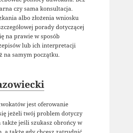
karna czy sama konsultacja.
zkania albo złożenia wniosku
szczegółowej porady dotyczącej
się na prawie w sposób
episów lub ich interpretacji
uż na samym początku.
azowiecki
dwokatów jest oferowanie
ię jeżeli twój problem dotyczy
a także jeśli szukasz obrońcy w
,a także gdy chcesz zatrudnić