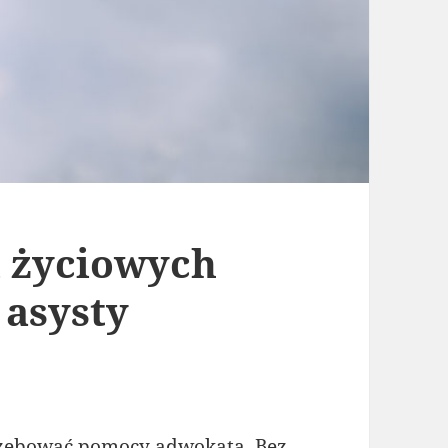
i życiowych
 asysty
trzebować pomocy adwokata. Bez