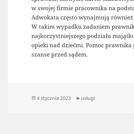
w swojej firmie pracownika na pods
Adwokata często wynajmują również
W takim wypadku zadaniem prawnika j
najkorzystniejszego podziału majątk
opieki nad dziećmi. Pomoc prawnika
szanse przed sądem.
Data
Kategorie
4 stycznia 2023
usługi
publikacji