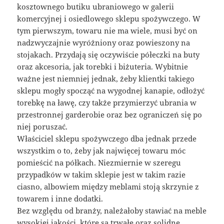
kosztownego butiku ubraniowego w galerii
komercyjnej i osiedlowego sklepu spożywczego. W
tym pierwszym, towaru nie ma wiele, musi być on
nadzwyczajnie wyróżniony oraz powieszony na
stojakach. Przydają się oczywiście półeczki na buty
oraz akcesoria, jak torebki i biżuteria. Wybitnie
ważne jest niemniej jednak, żeby klientki takiego
sklepu mogły spocząć na wygodnej kanapie, odłożyć
torebkę na ławę, czy także przymierzyć ubrania w
przestronnej garderobie oraz bez ograniczeń się po
niej poruszać.
Właściciel sklepu spożywczego dba jednak przede
wszystkim o to, żeby jak najwięcej towaru móc
pomieścić na półkach. Niezmiernie w szeregu
przypadków w takim sklepie jest w takim razie
ciasno, albowiem między meblami stoją skrzynie z
towarem i inne dodatki.
Bez względu od branży, należałoby stawiać na meble
wysokiej jakości, które są trwałe oraz solidne.