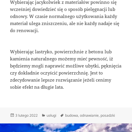
Wybierając jacykolwiek z materiałów powinno się
wcześniej dowiedzieć się o sposób pielęgnacji lub
odnowy. W czasie normalnego użytkowania każdy
materiał ulega zniszczeniu, ale nie każdy nadaje się
do renowacji.
Wybierając lastryko, powierzchnie z betonu lub
kamienia naturalnego możemy mieć pewność, iż
będziemy mogli naprawić możliwe ubytki, pęknięcia
czy dokładnie oczyścić powierzchnię. Jest to
zdecydowanie lepsze rozwiązanie jeżeli cenimy
sobie efekt na długie lata.
Data
Kategorie
Tagi
3 lutego 2022
usługi
budowa
,
odnawianie
,
posadzki
publikacji